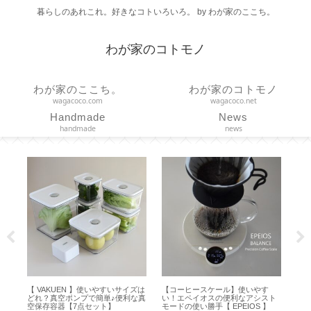
暮らしのあれこれ。好きなコトいろいろ。 by わが家のここち。
わが家のコトモノ
わが家のここち。
わが家のコトモノ
wagacoco.com
wagacoco.net
Handmade
News
handmade
news
【 VAKUEN 】使いやすいサイズは
【コーヒースケール】使いやす
【 C
イ
どれ？真空ポンプで簡単♪便利な真
い！エペイオスの便利なアシスト
トト
空保存容器【7点セット】
モードの使い勝手【 EPEIOS 】
【耐荷