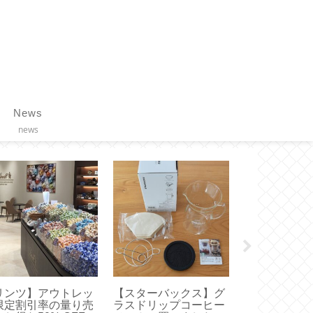
News
news
ヘアケア】髪を内側
【履くだけトレーニン
【 GODIVA C
ら補修する活性ケラ
グ】体幹を鍛える効果
ディバからの