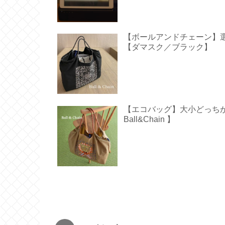
【ボールアンドチェーン】
【ダマスク／ブラック】
【エコバッグ】大小どっち
Ball&Chain 】