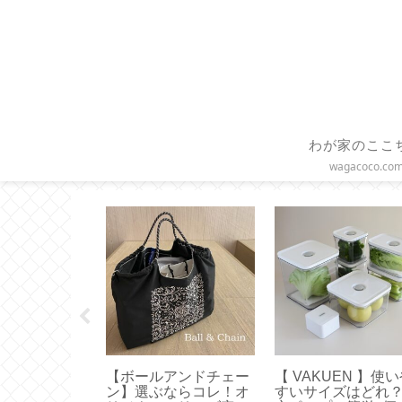
わが家のここ
wagacoco.co
バックス】グ
【 dアニメTV テレビ
【Sliet】これ正解
ップコーヒー
画面で見る方法】ミラ
すすめは無理なく