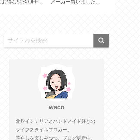
ン配合！大人髪の補
あり？スリエット外履
スプレゼント 
ア【 ITE Premium
きサンダル試してみた
【ダイヤモン
【 Sliet 】
典】
waco
北欧インテリアとハンドメイド好きの
ライフスタイルブロガー。
暮らしを楽しみつつ、ブログ更新中。