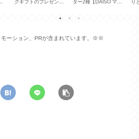
幹を
スの便利なアシストモ
で便利な見せる収納
チ
ードの使い勝手【
【耐荷重 10kg】
修ケ
EPEIOS 】
】
モーション、PRが含まれています。※※