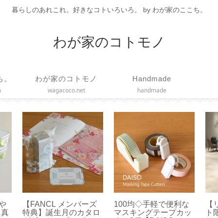
暮らしのあれこれ。好きなコトいろいろ。 by わが家のここち。
わが家のコトモノ
ち。
わが家のコトモノ
Handmade
m
wagacoco.net
handmade
！お
【コーヒースケール】
【 COLLEND 】ワイヤ
【
履け
使いやすい！エペイオ
ーバスケットトロリー
か