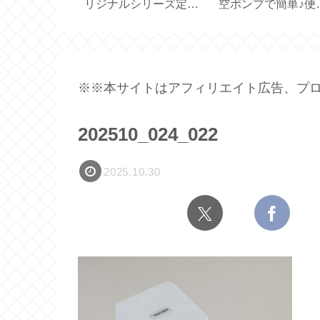
買いました
ーリングで外部出力の
るスリエット【体
パー一体型サ
禁止を消すには？
鍛えるスリッパ】
用容量 450ml
【Apple TV】
※※本サイトはアフィリエイト広告、プロ
202510_024_022
2025.10.30