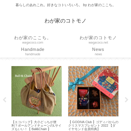
暮らしのあれこれ。好きなコトいろいろ。 by わが家のここち。
わが家のコトモノ
わが家のここち。
わが家のコトモノ
wagacoco.com
wagacoco.net
Handmade
News
handmade
news
】大小どっちが便
【 GODIVA Club 】ゴディバからの
【DAISO 100均】アルフ
ドチェーンのLサイ
クリスマスプレゼント 2022 【ダ
スタンプが可愛い♪【MDF
l&Chain 】
イヤモンド会員特典】
プ／お名前スタンプセット