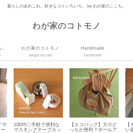
暮らしのあれこれ。好きなコトいろいろ。 by わが家のここち。
わが家のコトモノ
ち。
わが家のコトモノ
Handmade
m
wagacoco.net
handmade
】グ
【ボールアンドチェー
【DAISO 100均】アル
【S
ヒー
ン】選ぶならコレ！オ
ファベットスタンプが
す