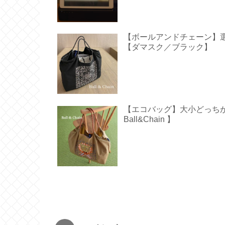
【ボールアンドチェーン】
【ダマスク／ブラック】
【エコバッグ】大小どっち
Ball&Chain 】