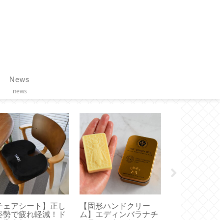
News
news
liet】これ正解！お
【リンツ】ゴールドバ
【リンツ】ア
すめは無理なく履け
ニーを食べてみました
ト限定割引率