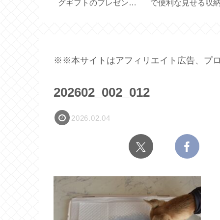
キンケア
チン配合！大人髪の補
メーカー買いまし
 HAND
修ケア【 ITE Premium
【ドリッパー一体
BAR】
】
ーバー 実用容量 450
】
※※本サイトはアフィリエイト広告、プロ
202602_002_012
2026.02.04