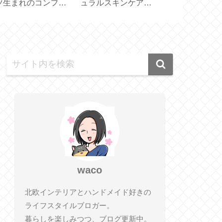
スリエット【体幹を
【 Lindt Gold Bunny
りとお得な50
えるスリッパ】
100g 】
【 PICK ＆ M
waco
北欧インテリアとハンドメイド好きの
ライフスタイルブロガー。
暮らしを楽しみつつ、ブログ更新中。