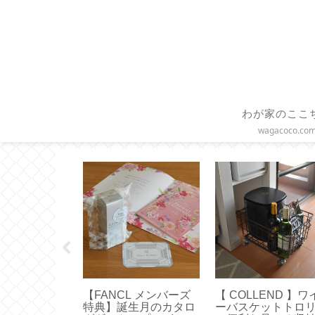
わが家のここ
wagacoco.co
ンドクリー
【ヘアケア】髪を内側
【スターバックス
ィンバラナチ
から補修する活性ケラ
ラスドリップコー