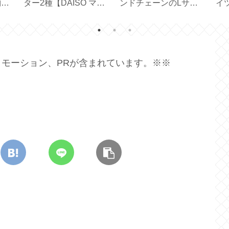
た
リジナルシリーズ定番
可愛い♪【MDF スタン
る
型サ
色のLサイズ【ダマス
プ／お名前スタンプセ
鍛
ml
ク／ブラック】
ット】
モーション、PRが含まれています。※※