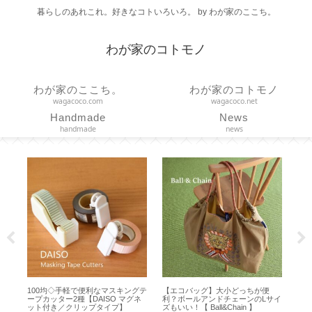
暮らしのあれこれ。好きなコトいろいろ。 by わが家のここち。
わが家のコトモノ
わが家のここち。
わが家のコトモノ
wagacoco.com
wagacoco.net
Handmade
News
handmade
news
で便利なマスキングテ
【エコバッグ】大小どっちが便
【 VAKUEN 】使いやすい
【DAISO マグネ
利？ボールアンドチェーンのLサイ
どれ？真空ポンプで簡単♪
リップタイプ】
ズもいい！【 Ball&Chain 】
空保存容器【7点セット】