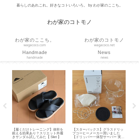
暮らしのあれこれ。好きなコトいろいろ。 by わが家のここち。
わが家のコトモノ
わが家のここち。
わが家のコトモノ
wagacoco.com
wagacoco.net
Handmade
News
handmade
news
【履くだけトレーニング】体幹を
【スターバックス】グラスドリッ
【チェ
鍛える効果あり？スリエット外履
プコーヒーメーカー買いました
れ軽減
きサンダル試してみた【 Sliet 】
【ドリッパー一体型サーバー 実用
ートクッ