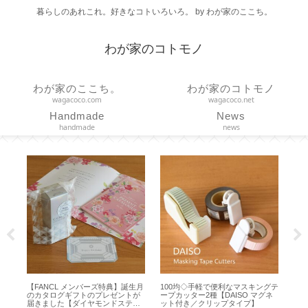
暮らしのあれこれ。好きなコトいろいろ。 by わが家のここち。
わが家のコトモノ
わが家のここち。
わが家のコトモノ
wagacoco.com
wagacoco.net
Handmade
News
handmade
news
【FANCL メンバーズ特典】誕生月
100均◇手軽で便利なマスキングテ
【DAISO
のカタログギフトのプレゼントが
ープカッター2種【DAISO マグネ
スタンプが
届きました【ダイヤモンドステー
ット付き／クリップタイプ】
プ／お名前