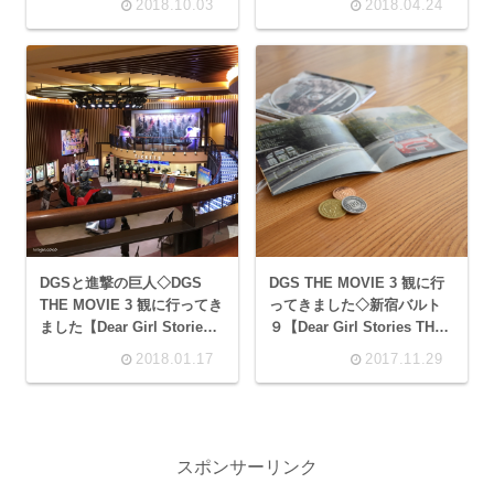
2018.10.03
2018.04.24
DGSと進撃の巨人◇DGS
DGS THE MOVIE 3 観に行
THE MOVIE 3 観に行ってき
ってきました◇新宿バルト
ました【Dear Girl Stories
９【Dear Girl Stories THE
THE MOVIE 3 後編：蒼の継
MOVIE 3 前編：六人の龍馬
2018.01.17
2017.11.29
承編】
編】
スポンサーリンク