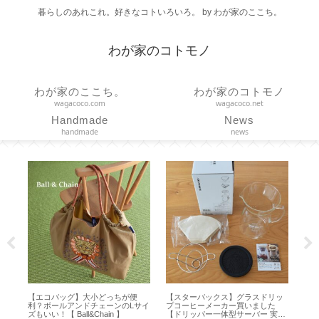
暮らしのあれこれ。好きなコトいろいろ。 by わが家のここち。
わが家のコトモノ
わが家のここち。
わが家のコトモノ
wagacoco.com
wagacoco.net
Handmade
News
handmade
news
が便
【スターバックス】グラスドリッ
【 GODIVA Club 】ゴディバからの
のLサイ
プコーヒーメーカー買いました
クリスマスプレゼント 2022 【ダ
】
【ドリッパー一体型サーバー 実用
イヤモンド会員特典】