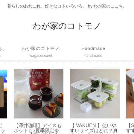
暮らしのあれこれ。好きなコトいろいろ。 by わが家のここち。
わが家のコトモノ
ち。
わが家のコトモノ
Handmade
m
wagacoco.net
handmade
ビ
【澤井珈琲】アイスも
【 VAKUEN 】使いや
【S
ミラ
ホットも♪夏季限定を
すいサイズはどれ？真
す