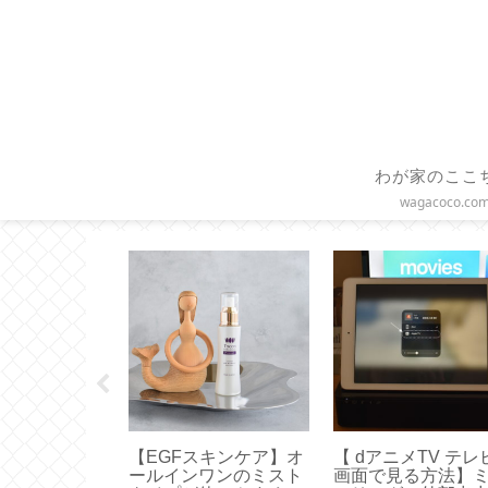
わが家のここ
wagacoco.co
バックス】グ
【EGFスキンケア】オ
【 dアニメTV テレ
ップコーヒー
ールインワンのミスト
画面で見る方法】