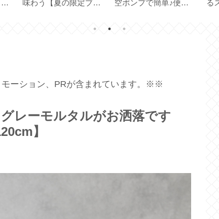
力の
味わう【夏の限定ブレ
空ポンプで簡単♪便利
る
ンド3種飲み比べセッ
な真空保存容器【7点
鍛
ト 120杯分】
セット】
モーション、PRが含まれています。※※
！グレーモルタルがお洒落です
20cm】