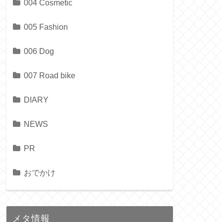
004 Cosmetic
005 Fashion
006 Dog
007 Road bike
DIARY
NEWS
PR
おでかけ
メタ情報