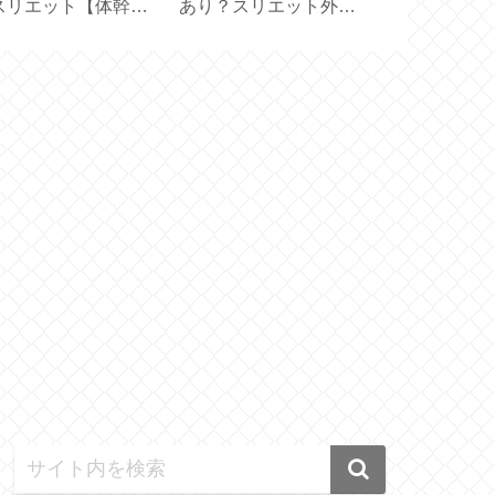
スリエット【体幹を
あり？スリエット外履
【 Lindt Gold
えるスリッパ】
きサンダル試してみた
100g 】
【 Sliet 】