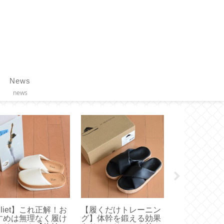
News
news
liet】これ正解！お
【履くだけトレーニン
【リンツ】ゴ
すめは無理なく履け
グ】体幹を鍛える効果
ニーを食べて