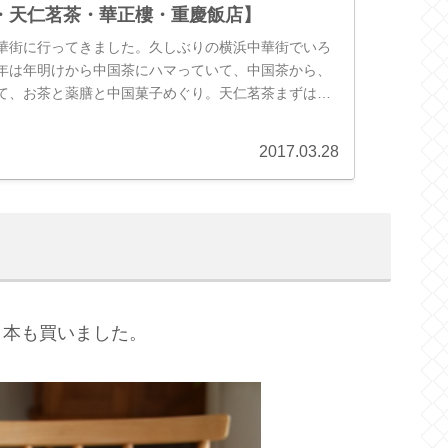
・天仁茗茶・華正樓・重慶飯店】
華街に行ってきました。久しぶりの横浜中華街でいろ
年は年明けから中国茶にハマっていて、中国茶から、
て、お茶と薬膳と中国菓子めぐり。天仁茗茶まずは中
んじんめいちゃ）さんにて、お茶...
2017.03.28
う本も買いました。