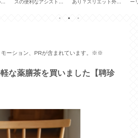
の補
スの便利なアシストモ
あり？スリエット外履
ー
um
ードの使い勝手【
きサンダル試してみた
禁
EPEIOS 】
【 Sliet 】
【A
モーション、PRが含まれています。※※
手軽な薬膳茶を買いました【聘珍
】