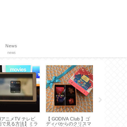
News
news
dアニメTV テレビ
【 GODIVA Club 】ゴ
【エコバッグ
面で見る方法】ミラ
ディバからのクリスマ
っちが便利？