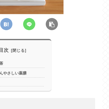
目次
茶
んやさしい薬膳