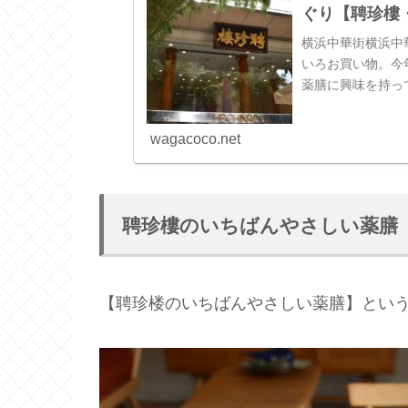
ぐり【聘珍樓
横浜中華街横浜中
いろお買い物。今
薬膳に興味を持っ
国茶。天仁茗茶（て
wagacoco.net
聘珍樓のいちばんやさしい薬膳
【聘珍楼のいちばんやさしい薬膳】とい