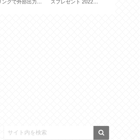
リングで外部出力の
スプレゼント 2022
ンドチェーン
止を消すには？
【ダイヤモンド会員特
ズもいい！【
pple TV】
典】
Ball&Chain 