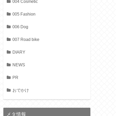
004 Cosmetic
005 Fashion
006 Dog
007 Road bike
DIARY
NEWS
PR
おでかけ
メタ情報