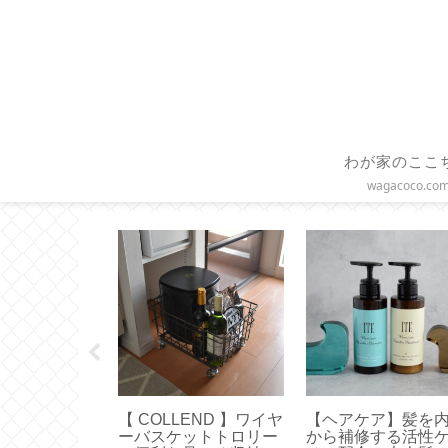
わが家のここ
wagacoco.co
◇手軽で便利な
【 COLLEND 】ワイヤ
【ヘアケア】髪を
グテープカッ
ーバスケットトロリー
から補修する活性