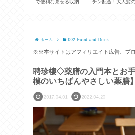
DAISO マグ
で便利な見せる収納
チン配合！大人髪
き／クリップ
【耐荷重 10kg】
修ケア【 ITE Premi
】
ホーム
002 Food and Drink
※※本サイトはアフィリエイト広告、プロ
聘珍樓◇薬膳の入門本とお
樓のいちばんやさしい薬膳
2017.04.01
2022.04.20