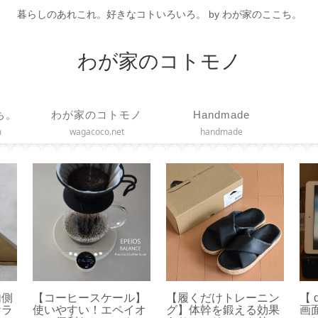
暮らしのあれこれ。好きなコトいろいろ。 by わが家のここち。
わが家のコトモノ
ち。
わが家のコトモノ
Handmade
m
wagacoco.net
handmade
内側
【コーヒースケール】
【履くだけトレーニン
【 
ケラ
使いやすい！エペイオ
グ】体幹を鍛える効果
画