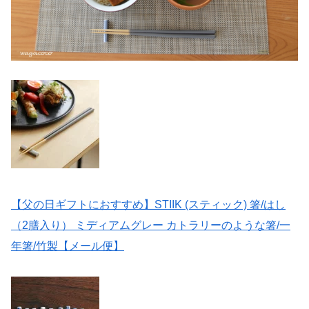
【父の日ギフトにおすすめ】STIIK (スティック) 箸/はし
（2膳入り） ミディアムグレー カトラリーのような箸/一
年箸/竹製【メール便】