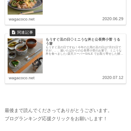
ィンディア フローリス ...
2020.06.29
wagacoco.net
もうすぐ丑の日◇ミニうな丼と公長齊小菅 うる
う箸
もうすぐ丑の日ですね！今年の土用の丑の日は7月21日で
すが、、、届いたばかりの公長齊小菅のお箸で、ミニうな
丼を食べました♪楽天スーパーSALE でお取り寄せした鰻セ
ットは今回で完食！10年連続グルメ大賞 特大国産うなぎ蒲
焼き3種セット うな...
2020.07.12
wagacoco.net
最後まで読んでくださってありがとうございます。
ブログランキング応援クリックをお願いします！