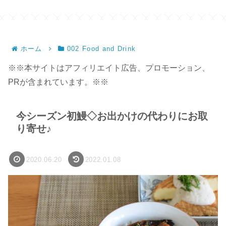
】
ホーム
002 Food and Drink
※※本サイトはアフィリエイト広告、プロモーション、
PRが含まれています。※※
今シーズン初鰻◇お出かけの代わりにお取
り寄せ♪
2020.06.20
2022.01.08