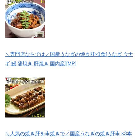
＼専門店ならでは／国産うなぎの焼き肝×1食[うなぎ ウナ
ギ 鰻 蒲焼き 肝焼き 国内産][MP]
＼人気の焼き肝を串焼きで／国産うなぎの焼き肝串 ×3本