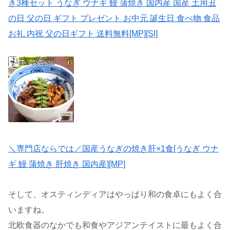
き3種セット うなぎ ウナギ 鰻 蒲焼き 国内産 国産 土用丑
の日 父の日 ギフト プレゼント お中元 誕生日 食べ物 食品
お礼 内祝 父の日ギフト 送料無料[MP][SI]
＼専門店ならでは／国産うなぎの焼き肝×1食[うなぎ ウナ
ギ 鰻 蒲焼き 肝焼き 国内産][MP]
そして、オスティンディアはやっぱり和の食卓にもよく合
いますね。
北欧食器のなかでも和食やアジアンテイストに最もよく合