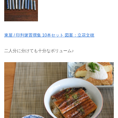
東屋 / 印判箸置撰集 10本セット 図案：立花文穂
二人分に分けても十分なボリューム♪