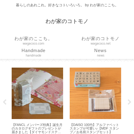
暮らしのあれこれ。好きなコトいろいろ。 by わが家のここち。
わが家のコトモノ
わが家のここち。
わが家のコトモノ
wagacoco.com
wagacoco.net
Handmade
News
handmade
news
ANCL メンバーズ特典】誕生月
【DAISO 100均】アルファベット
【 VAKUEN
カタログギフトのプレゼントが
スタンプが可愛い♪【MDF スタン
どれ？真空ポン
きました【ダイヤモンドステー
プ／お名前スタンプセット】
空保存容器【7