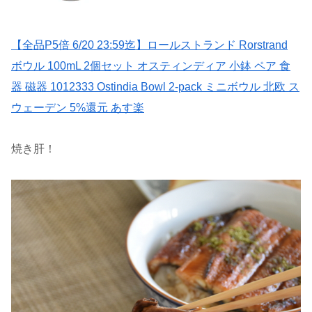
【全品P5倍 6/20 23:59迄】ロールストランド Rorstrand
ボウル 100mL 2個セット オスティンディア 小鉢 ペア 食
器 磁器 1012333 Ostindia Bowl 2-pack ミニボウル 北欧 ス
ウェーデン 5%還元 あす楽
焼き肝！