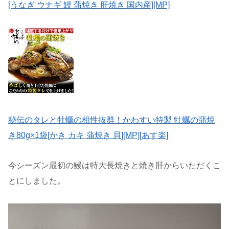
[うなぎ ウナギ 鰻 蒲焼き 肝焼き 国内産][MP]
秘伝のタレと牡蠣の相性抜群！かわすい特製 牡蠣の蒲焼
き80g×1袋[かき カキ 蒲焼き 貝][MP][あす楽]
今シーズン最初の鰻は特大長焼きと焼き肝からいただくこ
とにしました。