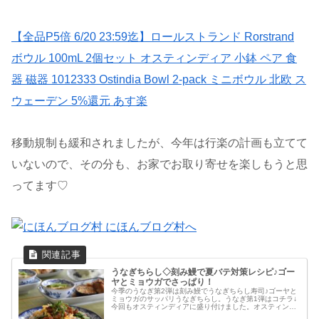
【全品P5倍 6/20 23:59迄】ロールストランド Rorstrand
ボウル 100mL 2個セット オスティンディア 小鉢 ペア 食
器 磁器 1012333 Ostindia Bowl 2-pack ミニボウル 北欧 ス
ウェーデン 5%還元 あす楽
移動規制も緩和されましたが、今年は行楽の計画も立てて
いないので、その分も、お家でお取り寄せを楽しもうと思
ってます♡
うなぎちらし◇刻み鰻で夏バテ対策レシピ♪ゴー
ヤとミョウガでさっぱり！
今季のうなぎ第2弾は刻み鰻でうなぎちらし寿司♪ゴーヤと
ミョウガのサッパリうなぎちらし。うなぎ第1弾はコチラ↓
今回もオスティンディアに盛り付けました。オスティンデ
ィアのプレートとミニボウル。ロールストランド / オステ