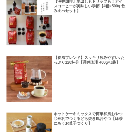
【澤井珈琲】水出しもドリップも！アイ
スコーヒーが美味しい季節【4種×500g 飲
み比べセット】
【春風ブレンド】スッキリ飲みやすい♪た
っぷり120杯分【澤井珈琲 400g×3袋】
ホットケーキミックスで簡単和風おやつ
◇豆乳でつくるどら焼き風おやつ【緑茶
にあうお菓子づくり】