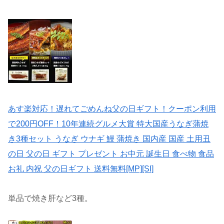
あす楽対応！遅れてごめんね父の日ギフト！クーポン利用
で200円OFF！10年連続グルメ大賞 特大国産うなぎ蒲焼
き3種セット うなぎ ウナギ 鰻 蒲焼き 国内産 国産 土用丑
の日 父の日 ギフト プレゼント お中元 誕生日 食べ物 食品
お礼 内祝 父の日ギフト 送料無料[MP][SI]
単品で焼き肝など3種。