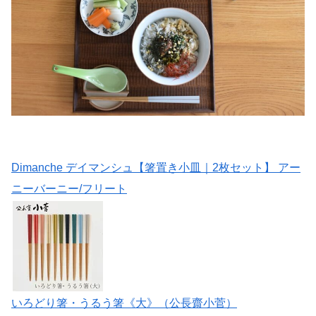
Dimanche デイマンシュ【箸置き小皿｜2枚セット】 アー
ニーバーニー/フリート
いろどり箸・うるう箸《大》（公長齋小菅）