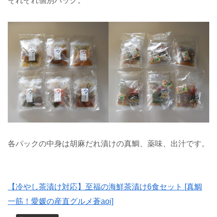
それぞれ個別パック。
各パックの中身は胡麻だれ漬けの真鯛、薬味、出汁です。
【冷やし茶漬け対応】至福の海鮮茶漬け6食セット [真鯛
一筋！愛媛の産直グルメ蒼aoi]