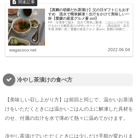
【真鯛の胡麻だれ茶漬け】父の日ギフトにもおす
すめ 流水で簡単解凍！出汁をかけて美味しい一
杯【愛媛の産直グルメ蒼 aoi】
PR：冷凍便で届き、流水で簡単に解凍、ごはんにのせて出
汁をかける鯛茶漬けのPRレポートです。（商品提供：楽天
市場 真鯛一筋！愛媛の産直グルメ 蒼aoi）真鯛の胡麻だれ
茶漬け冷凍のまま流水で解凍するだけで美味しくいただけ
る鯛茶漬けをお試しさせ...
2022.06.04
wagacoco.net
冷やし茶漬けの食べ方
【美味しい召し上がり方】は前回と同じで、温かいお茶漬
けをいただくときには温かいごはんの上に解凍した具材を
のせ、付属の出汁を水で薄めて熱々に温めてかけます。
冷やし茶漬けでいただくときには少しだけ手順が変わりま