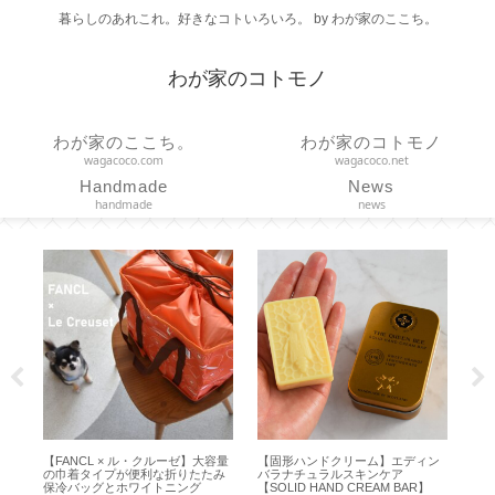
暮らしのあれこれ。好きなコトいろいろ。 by わが家のここち。
わが家のコトモノ
わが家のここち。
わが家のコトモノ
wagacoco.com
wagacoco.net
Handmade
News
handmade
news
な
【FANCL × ル・クルーゼ】大容量
【固形ハンドクリーム】エディン
【 
番
の巾着タイプが便利な折りたたみ
バラナチュラルスキンケア
法
ッ
保冷バッグとホワイトニング
【SOLID HAND CREAM BAR】
止を