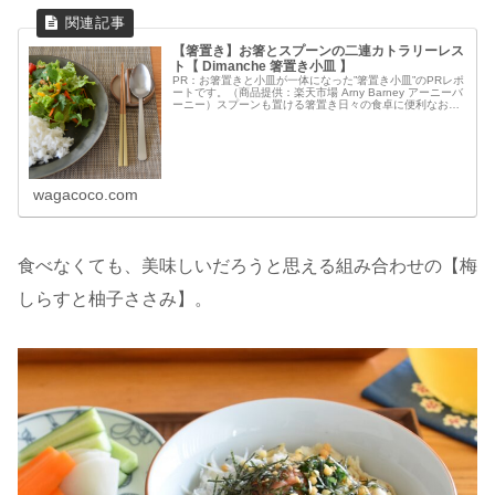
【箸置き】お箸とスプーンの二連カトラリーレス
ト【 Dimanche 箸置き小皿 】
PR：お箸置きと小皿が一体になった”箸置き小皿”のPRレポ
ートです。（商品提供：楽天市場 Arny Barney アーニーバ
ーニー）スプーンも置ける箸置き日々の食卓に便利なお箸
置きをお試しさせていただきました。お箸とスプーンを並
べて置けるW...
wagacoco.com
食べなくても、美味しいだろうと思える組み合わせの【梅
しらすと柚子ささみ】。