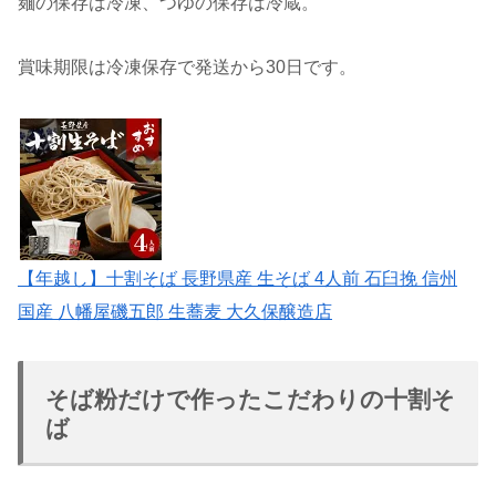
麺の保存は冷凍、つゆの保存は冷蔵。
賞味期限は冷凍保存で発送から30日です。
【年越し】十割そば 長野県産 生そば 4人前 石臼挽 信州
国産 八幡屋磯五郎 生蕎麦 大久保醸造店
そば粉だけで作ったこだわりの十割そ
ば