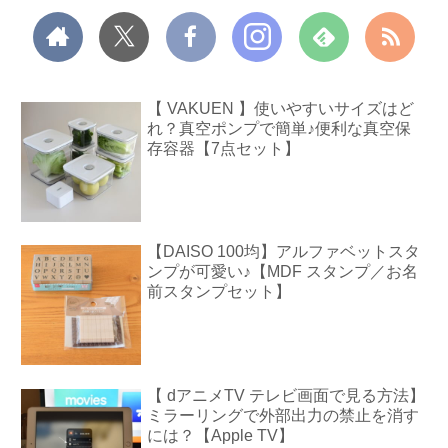
【 VAKUEN 】使いやすいサイズはど
れ？真空ポンプで簡単♪便利な真空保
存容器【7点セット】
【DAISO 100均】アルファベットスタ
ンプが可愛い♪【MDF スタンプ／お名
前スタンプセット】
【 dアニメTV テレビ画面で見る方法】
ミラーリングで外部出力の禁止を消す
には？【Apple TV】