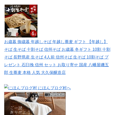
お歳暮 御歳暮 年越しそば 年越し蕎麦 ギフト 【年越し】
そば 生そば 十割そば 信州そば お歳暮 冬ギフト 10割 十割
そば 長野県産 生そば 4人前 信州そば 生そば 10割そば プ
レゼント 石臼挽 信州 セット お取り寄せ 国産 八幡屋磯五
郎 生蕎麦 本格 人気 大久保醸造店