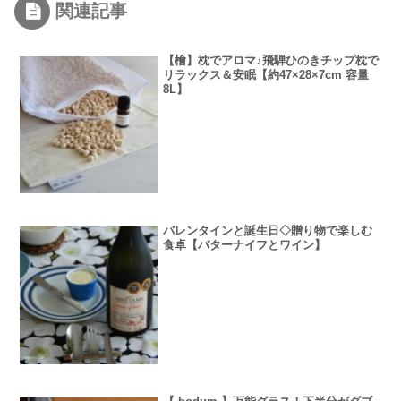
関連記事
【檜】枕でアロマ♪飛騨ひのきチップ枕で
リラックス＆安眠【約47×28×7cm 容量
8L】
バレンタインと誕生日◇贈り物で楽しむ
食卓【バターナイフとワイン】