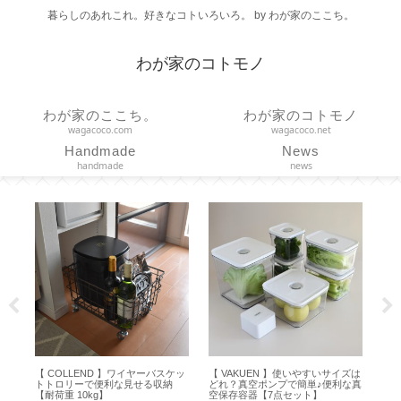
暮らしのあれこれ。好きなコトいろいろ。 by わが家のここち。
わが家のコトモノ
わが家のここち。
わが家のコトモノ
wagacoco.com
wagacoco.net
Handmade
News
handmade
news
引
【 COLLEND 】ワイヤーバスケッ
【 VAKUEN 】使いやすいサイズは
10
 【
トトロリーで便利な見せる収納
どれ？真空ポンプで簡単♪便利な真
ープ
【耐荷重 10kg】
空保存容器【7点セット】
ッ