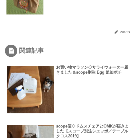
waco
関連記事
お買い物マラソン◇サライウォーター届
きました＆scope別注 Egg 追加ポチ
scope便◇ドムスチェアとOMKが届きま
した【スコープ別注シエッポ／テーブル
クロス2019】