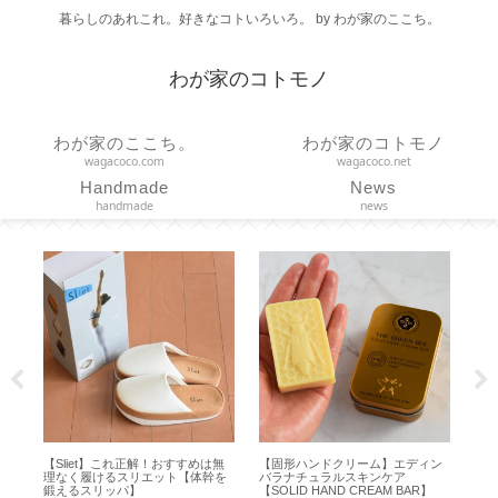
暮らしのあれこれ。好きなコトいろいろ。 by わが家のここち。
わが家のコトモノ
わが家のここち。
わが家のコトモノ
wagacoco.com
wagacoco.net
Handmade
News
handmade
news
べ
【Sliet】これ正解！おすすめは無
【固形ハンドクリーム】エディン
【
理なく履けるスリエット【体幹を
バラナチュラルスキンケア
ら
鍛えるスリッパ】
【SOLID HAND CREAM BAR】
色