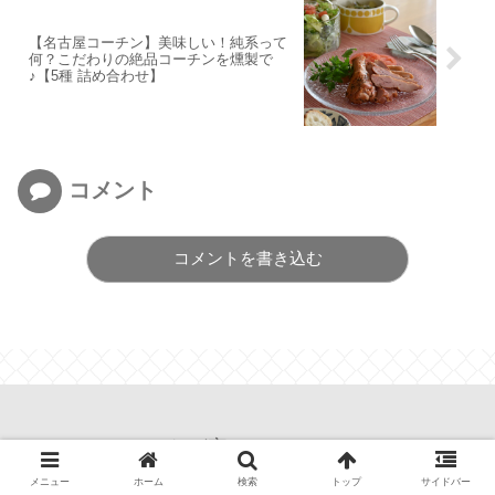
【名古屋コーチン】美味しい！純系って
何？こだわりの絶品コーチンを燻製で
♪【5種 詰め合わせ】
コメント
コメントを書き込む
わが家のコトモノ
© 2013 わが家のコトモノ.
メニュー
ホーム
検索
トップ
サイドバー