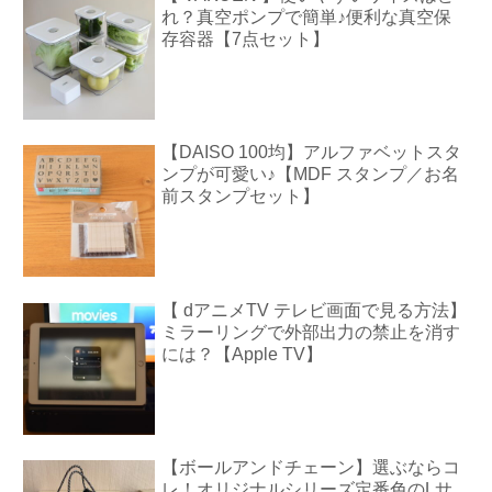
れ？真空ポンプで簡単♪便利な真空保
存容器【7点セット】
【DAISO 100均】アルファベットスタ
ンプが可愛い♪【MDF スタンプ／お名
前スタンプセット】
【 dアニメTV テレビ画面で見る方法】
ミラーリングで外部出力の禁止を消す
には？【Apple TV】
【ボールアンドチェーン】選ぶならコ
レ！オリジナルシリーズ定番色のLサ