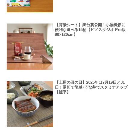
【背景シート】舞台裏公開！小物撮影に
便利な選べる15柄【ピノスタジオ Pro版
90×120cm】
【土用の丑の日】2025年は7月19日と31
日！湯煎で簡単♪うな丼でスタミナアップ
【鯉平】