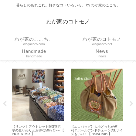
暮らしのあれこれ。好きなコトいろいろ。 by わが家のここち。
わが家のコトモノ
わが家のここち。
わが家のコトモノ
wagacoco.com
wagacoco.net
Handmade
News
handmade
news
を
【リンツ】アウトレット限定割引
【エコバッグ】大小どっちが便
【 
履
率の量り売りとお得な50% OFF 【
利？ボールアンドチェーンのLサイ
ど
】
PICK ＆ MIX 】
ズもいい！【 Ball&Chain 】
空保