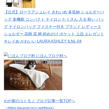
【公式】ローラアシュレイ きれいめ 多収納 ショルダーバ
ッグ 多機能 コンパクト ナイロン たくさん 入る 軽い バッ
グ ナイロンバッグ ファスナー付き ブランド レディース
ショルダー 花柄 花 柄 斜めがけ ポケット 上品 エレガント
キレイめ かわいい LAURA ASHLEY ILNL-04
わが家のコトモノ ブログ記事一覧TOPへ
（https://wagacoco.net/blog/）