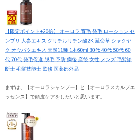
【限定ポイント+20倍】 オーロラ 育毛 発毛 ローション セ
ンブリ 人参エキス グリチルリチン酸2K 延命草 シャクヤ
ク オウバクエキス 天然11種 1本60ml 30代 40代 50代 60
代 70代 発毛促進 脱毛 予防 病後 産後 女性 メンズ 毛髪診
断士 毛髪技能士 監修 医薬部外品
まずは、【オーロラシャンプー】と【オーロラスカルプエ
ッセンス】で頭皮ケアをしたいと思います。