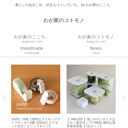
暮らしのあれこれ。好きなコトいろいろ。 by わが家のここち。
わが家のコトモノ
わが家のここち。
わが家のコトモノ
wagacoco.com
wagacoco.net
Handmade
News
handmade
news
100均◇手軽で便利なマスキングテ
【 VAKUEN 】使いやすいサイズは
【
ト
ープカッター2種【DAISO マグネ
どれ？真空ポンプで簡単♪便利な真
鍛
】
ット付き／クリップタイプ】
空保存容器【7点セット】
きサ