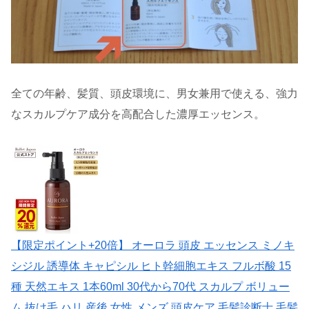
全ての年齢、髪質、頭皮環境に、男女兼用で使える、強力
なスカルプケア成分を高配合した濃厚エッセンス。
【限定ポイント+20倍】 オーロラ 頭皮 エッセンス ミノキ
シジル 誘導体 キャピシル ヒト幹細胞エキス フルボ酸 15
種 天然エキス 1本60ml 30代から70代 スカルプ ボリュー
ム 抜け毛 ハリ 産後 女性 メンズ 頭皮ケア 毛髪診断士 毛髪