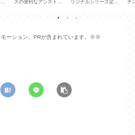
納
あり？スリエット外履
可愛い♪【MDF スタン
りと
きサンダル試してみた
プ／お名前スタンプセ
【 
【 Sliet 】
ット】
モーション、PRが含まれています。※※