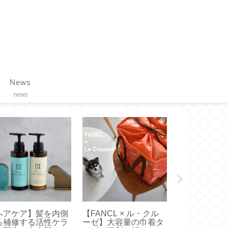
News
news
リンツ】アウトレッ
【FANCL メンバーズ
【チェアシー
限定割引率の量り売
特典】誕生月のカタロ
い姿勢で疲れ