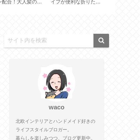
お得な50% OFF
グギフトのプレゼント
イツ生まれの
PICK ＆ MIX 】
が届きました【ダイヤ
ートクッショ
モンドステージ】
【feela.】
waco
北欧インテリアとハンドメイド好きの
ライフスタイルブロガー。
暮らしを楽しみつつ、ブログ更新中。