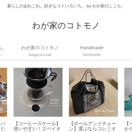
暮らしのあれこれ。好きなコトいろいろ。 by わが家のここち。
わが家のコトモノ
ち。
わが家のコトモノ
Handmade
m
wagacoco.net
handmade
イヤ
【履くだけトレーニン
【DAISO 100均】アル
【
リー
グ】体幹を鍛える効果
ファベットスタンプが
ト