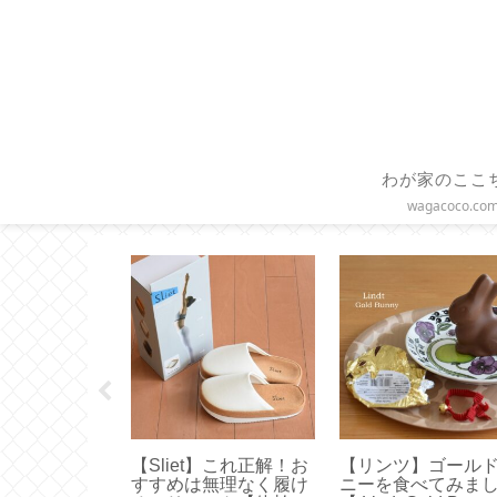
わが家のここ
wagacoco.co
 × ル・クル
【ペット用ブラシ】ド
【 COLLEND 】ワ
容量の巾着タ
イツの老舗ブラシメー
ーバスケットトロ