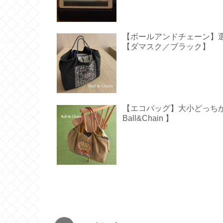
【ボールアンドチェーン】
【ダマスク／ブラック】
【エコバッグ】大小どっち
Ball&Chain 】