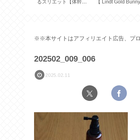
利な折りたた
カー ケラーの両面ブラ
で便利な見せる収
ッグとホワイ
シ【KELLER
【耐荷重 10kg】
BÜRSTEN】
※※本サイトはアフィリエイト広告、プロ
202502_009_006
2025.02.11