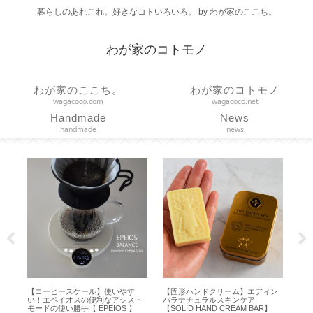
暮らしのあれこれ。好きなコトいろいろ。 by わが家のここち。
わが家のコトモノ
わが家のここち。
わが家のコトモノ
wagacoco.com
wagacoco.net
Handmade
News
handmade
news
】使いやす
【固形ハンドクリーム】エディン
【エコバッグ】大小どっちが便
利なアシスト
バラナチュラルスキンケア
利？ボールアンドチェーンのLサ
EIOS 】
【SOLID HAND CREAM BAR】
ズもいい！【 Ball&Chain 】