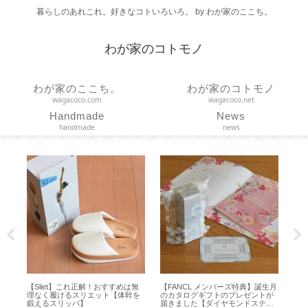
暮らしのあれこれ。好きなコトいろいろ。 by わが家のここち。
わが家のコトモノ
わが家のここち。
わが家のコトモノ
wagacoco.com
wagacoco.net
Handmade
News
handmade
news
【Sliet】これ正解！おすすめは無
【FANCL メンバーズ特典】誕生月
【チェアシ
理なく履けるスリエット【体幹を
のカタログギフトのプレゼントが
れ軽減！ド
鍛えるスリッパ】
届きました【ダイヤモンドステー
ートクッショ