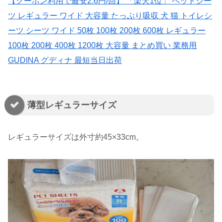
【クーポン利用で最安2.6円/回】 「楽天1位」 ペットシー
ツ レギュラー ワイド 大容量 たっぷり吸収 犬 猫 トイレシ
ーツ シーツ ワイド 50枚 100枚 200枚 600枚 レギュラー
100枚 200枚 400枚 1200枚 大容量 まとめ買い 業務用
GUDINA グディナ 最短当日出荷
薄型レギュラーサイズ
レギュラーサイズは外寸約45×33cm。