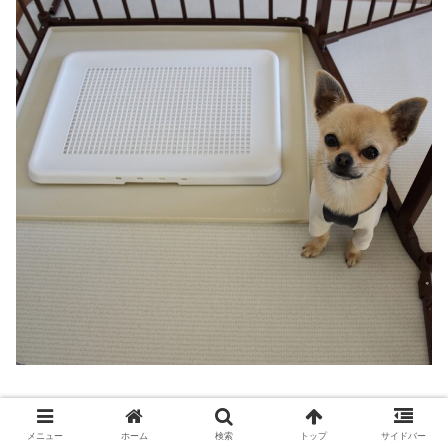
でも、もう少し基準を甘くしてもらえると飼い主としては
助かるかな。
メニュー
ホーム
検索
トップ
サイドバー