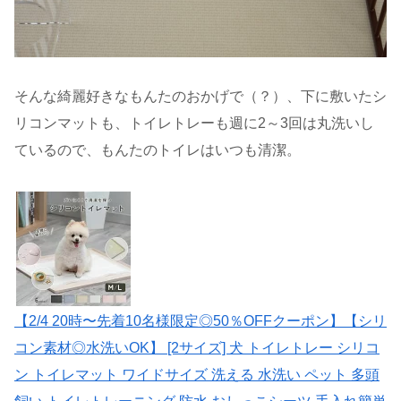
そんな綺麗好きなもんたのおかげで（？）、下に敷いたシ
リコンマットも、トイレトレーも週に2～3回は丸洗いし
ているので、もんたのトイレはいつも清潔。
【2/4 20時〜先着10名様限定◎50％OFFクーポン】【シリ
コン素材◎水洗いOK】 [2サイズ] 犬 トイレトレー シリコ
ン トイレマット ワイドサイズ 洗える 水洗い ペット 多頭