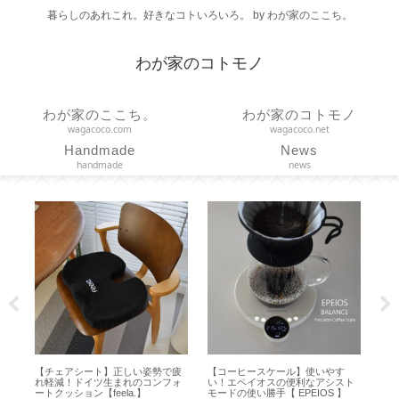
暮らしのあれこれ。好きなコトいろいろ。 by わが家のここち。
わが家のコトモノ
わが家のここち。
わが家のコトモノ
wagacoco.com
wagacoco.net
Handmade
News
handmade
news
【固形ハンドクリーム】エディン
【履くだけトレーニング】体幹を
【
ト
バラナチュラルスキンケア
鍛える効果あり？スリエット外履
プ
】
【SOLID HAND CREAM BAR】
きサンダル試してみた【 Sliet 】
【ド