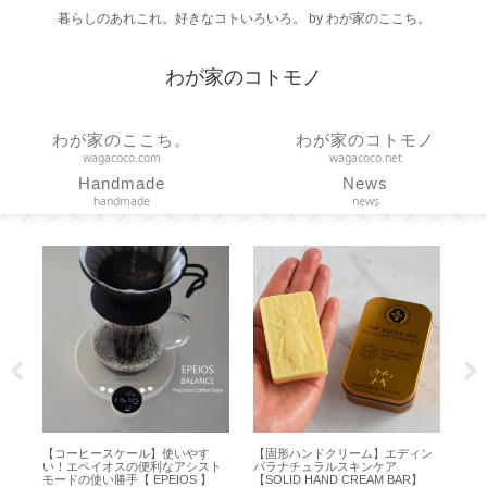
暮らしのあれこれ。好きなコトいろいろ。 by わが家のここち。
わが家のコトモノ
わが家のここち。
わが家のコトモノ
wagacoco.com
wagacoco.net
Handmade
News
handmade
news
ースケール】使いやす
【固形ハンドクリーム】エディン
【 dアニメTV テレ
イオスの便利なアシスト
バラナチュラルスキンケア
法】ミラーリングで
い勝手【 EPEIOS 】
【SOLID HAND CREAM BAR】
止を消すには？【Appl