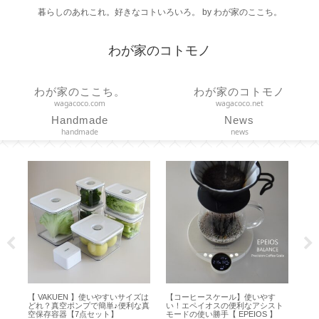
暮らしのあれこれ。好きなコトいろいろ。 by わが家のここち。
わが家のコトモノ
わが家のここち。
わが家のコトモノ
wagacoco.com
wagacoco.net
Handmade
News
handmade
news
【 VAKUEN 】使いやすいサイズは
【コーヒースケール】使いやす
【 COLL
どれ？真空ポンプで簡単♪便利な真
い！エペイオスの便利なアシスト
トトロリー
空保存容器【7点セット】
モードの使い勝手【 EPEIOS 】
【耐荷重 10