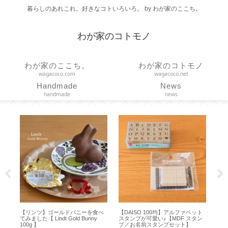
暮らしのあれこれ。好きなコトいろいろ。 by わが家のここち。
わが家のコトモノ
わが家のここち。
わが家のコトモノ
wagacoco.com
wagacoco.net
Handmade
News
handmade
news
ールドバニーを食べ
【DAISO 100均】アルファベット
【コーヒースケール】使い
t Gold Bunny
スタンプが可愛い♪【MDF スタン
い！エペイオスの便利なア
プ／お名前スタンプセット】
モードの使い勝手【 EPEIO