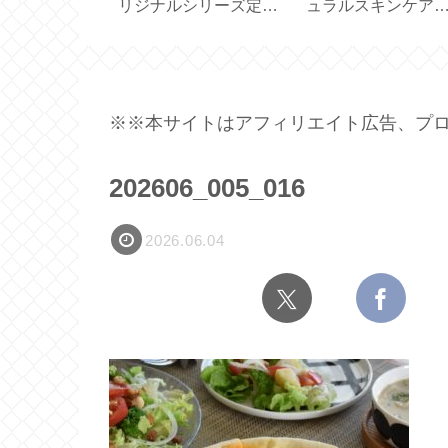
で簡単♪便利
るスリエット【体幹を
あり？スリエット
存容器【7点
鍛えるスリッパ】
きサンダル試して
【 Sliet 】
※※本サイトはアフィリエイト広告、プロ
202606_005_016
2026.06.04