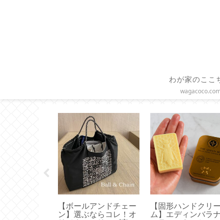
わが家のここ
wagacoco.co
UEN 】使いや
【Sliet】これ正解！お
【履くだけトレー
ズはどれ？真
すすめは無理なく履け
グ】体幹を鍛える