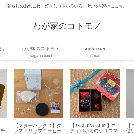
暮らしのあれこれ。好きなコトいろいろ。 by わが家のここち。
わが家のコトモノ
ち。
わが家のコトモノ
Handmade
m
wagacoco.net
handmade
ニン
【エコバッグ】大小ど
【FANCL メンバーズ
【 
効果
っちが便利？ボールア
特典】誕生月のカタロ
ー