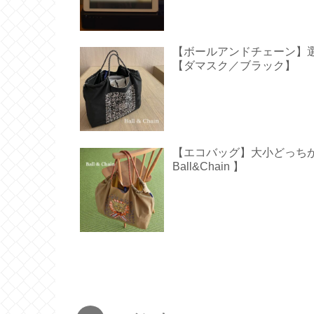
【ボールアンドチェーン】
【ダマスク／ブラック】
【エコバッグ】大小どっち
Ball&Chain 】