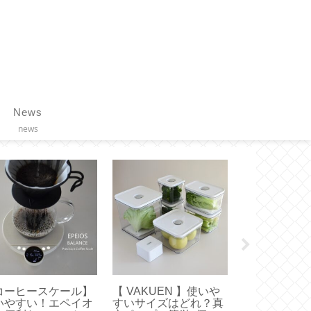
News
news
COLLEND 】ワイヤ
【リンツ】ゴールドバ
100均◇手
バスケットトロリー
ニーを食べてみました
マスキングテ