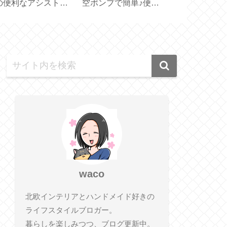
便利な見せる収納
【 Lindt Gold Bunny
ター2種【DA
荷重 10kg】
100g 】
ネット付き／
タイプ】
waco
北欧インテリアとハンドメイド好きの
ライフスタイルブロガー。
暮らしを楽しみつつ、ブログ更新中。