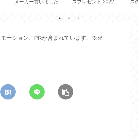
外履
ンドチェーンのLサイ
グギフトのプレゼント
で
みた
ズもいい！【
が届きました【ダイヤ
【耐
Ball&Chain 】
モンドステージ】
モーション、PRが含まれています。※※