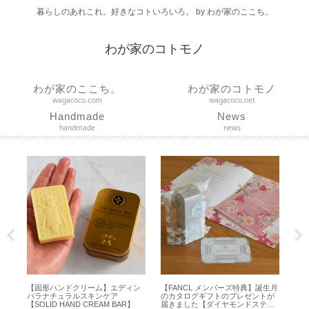
暮らしのあれこれ。好きなコトいろいろ。 by わが家のここち。
わが家のコトモノ
わが家のここち。
わが家のコトモノ
wagacoco.com
wagacoco.net
Handmade
News
handmade
news
特典】誕生月
【コーヒースケール】使いやす
【リンツ】アウトレット限定割引
レゼントが
い！エペイオスの便利なアシスト
率の量り売りとお得な50% OFF 【
ンドステー
モードの使い勝手【 EPEIOS 】
PICK ＆ MIX 】