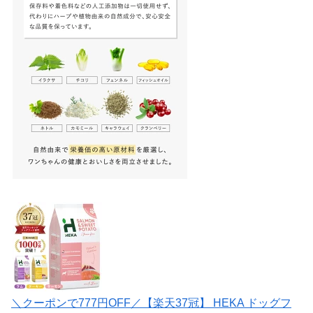
＼クーポンで777円OFF／【楽天37冠】 HEKA ドッグフ