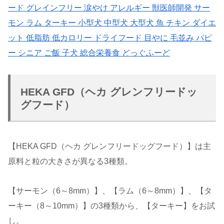
ード グレインフリー 涙やけ アレルギー 獣医師開発 サー
モン ラム ターキー 小型犬 中型犬 大型犬 魚 チキン ダイエ
ット 低脂肪 低カロリー ドライフード 目やに 毛並み パピ
ー シニア ご飯 子犬 総合栄養食 どっぐふーど
HEKA GFD（ヘカ グレンフリードッ
グフード）
【HEKA GFD（ヘカ グレンフリードッグフード）】は主
原料と粒の大きさが異なる3種類。
【サーモン（6～8mm）】、【ラム（6～8mm）】、【タ
ーキー（8～10mm）】の3種類から、【ターキー】をお試
し。