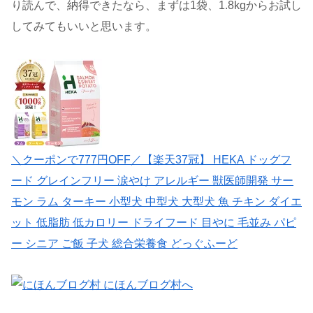
り読んで、納得できたなら、まずは1袋、1.8kgからお試し
してみてもいいと思います。
＼クーポンで777円OFF／【楽天37冠】 HEKA ドッグフ
ード グレインフリー 涙やけ アレルギー 獣医師開発 サー
モン ラム ターキー 小型犬 中型犬 大型犬 魚 チキン ダイエ
ット 低脂肪 低カロリー ドライフード 目やに 毛並み パピ
ー シニア ご飯 子犬 総合栄養食 どっぐふーど