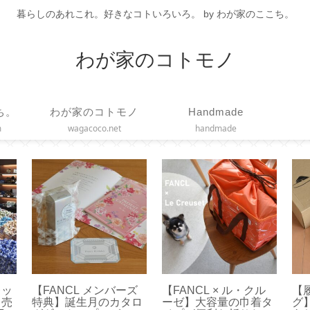
暮らしのあれこれ。好きなコトいろいろ。 by わが家のここち。
わが家のコトモノ
ち。
わが家のコトモノ
Handmade
m
wagacoco.net
handmade
ェー
【 COLLEND 】ワイヤ
【リンツ】ゴールドバ
【
！オ
ーバスケットトロリー
ニーを食べてみました
か