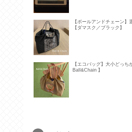
【ボールアンドチェーン】
【ダマスク／ブラック】
【エコバッグ】大小どっち
Ball&Chain 】