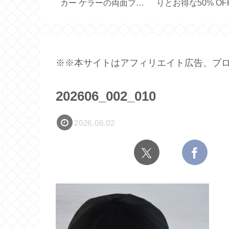
れのコンフォ
ュラルスキンケア
リジナルシリーズ
ション
【SOLID HAND
色のLサイズ【ダマ
】
CREAM BAR】
ク／ブラック】
※※本サイトはアフィリエイト広告、プロ
202606_002_010
2026.06.02