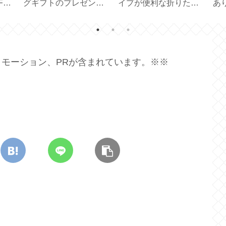
定番
で便利な見せる収納
【 Lindt Gold Bunny
チ
ス
【耐荷重 10kg】
100g 】
修ケ
】
モーション、PRが含まれています。※※