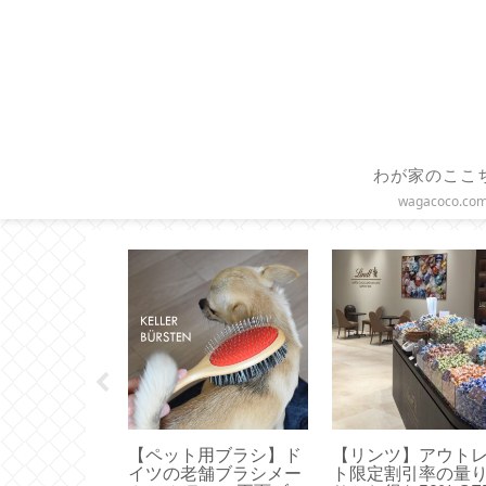
わが家のここ
wagacoco.co
シート】正し
【固形ハンドクリー
【ボールアンドチ
疲れ軽減！ド
ム】エディンバラナチ
ン】選ぶならコレ