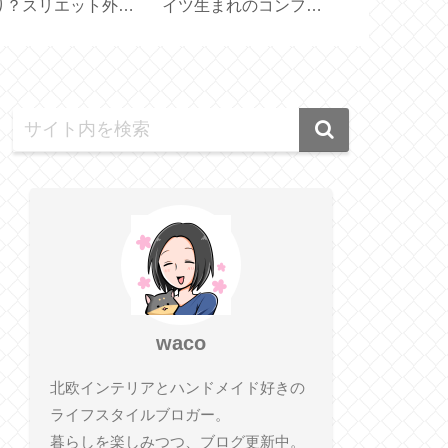
ン配合！大人髪の補
可愛い♪【MDF スタン
空ポンプで簡
ア【 ITE Premium
プ／お名前スタンプセ
な真空保存容
ット】
セット】
waco
北欧インテリアとハンドメイド好きの
ライフスタイルブロガー。
暮らしを楽しみつつ、ブログ更新中。