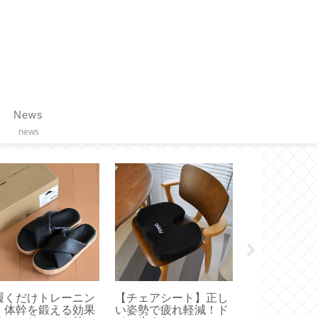
News
news
ヘアケア】髪を内側
【DAISO 100均】アル
【 VAKUEN
ら補修する活性ケラ
ファベットスタンプが
すいサイズは