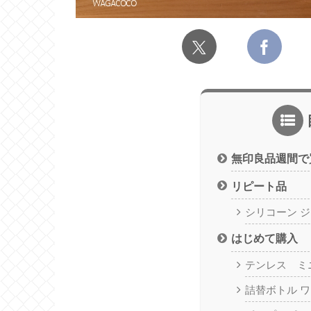
無印良品週間で
リピート品
シリコーン 
はじめて購入
テンレス ミ
詰替ボトル 