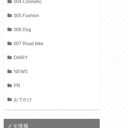
004 Cosmetic
005 Fashion
006 Dog
007 Road bike
DIARY
NEWS
PR
おでかけ
メタ情報