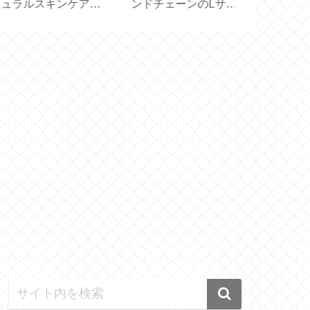
ラルスキンケア
ンドチェーンのLサイ
イツ生まれの
OLID HAND
ズもいい！【
ートクッショ
EAM BAR】
Ball&Chain 】
【feela.】