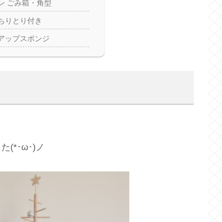
ン ごみ箱・角型
ちりとり付き
アップスポンジ
*･ω･)ノ