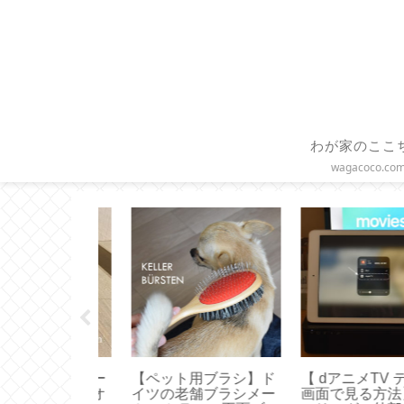
わが家のここ
wagacoco.co
アンドチェー
【ペット用ブラシ】ド
【 dアニメTV テレ
ならコレ！オ
イツの老舗ブラシメー
画面で見る方法】