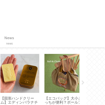
News
news
固形ハンドクリー
【エコバッグ】大小ど
【チェアシー
】エディンバラナチ
っちが便利？ボールア
い姿勢で疲れ