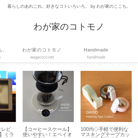
暮らしのあれこれ。好きなコトいろいろ。 by わが家のここち。
わが家のコトモノ
ち。
わが家のコトモノ
Handmade
m
wagacoco.net
handmade
ビ
【コーヒースケール】
100均◇手軽で便利な
【
ミラ
使いやすい！エペイオ
マスキングテープカッ
ム