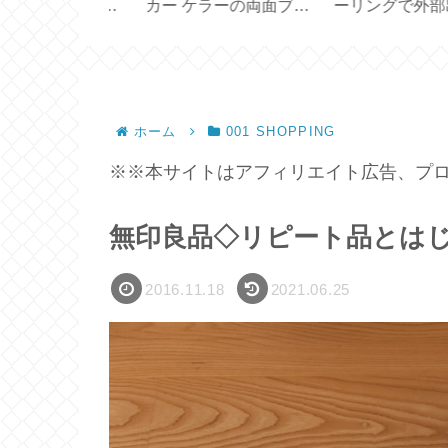
シリーズ定番
カー ケラーの両面ブラ
ーリングで外部出
イズ【ダマス
シ【KELLER
禁止を消すには？
ック】
BÜRSTEN】
【Apple TV】
ホーム
001 SHOPPING
※※本サイトはアフィリエイト広告、プロ
無印良品◇リピート品とは
2016.11.18
2021.06.25