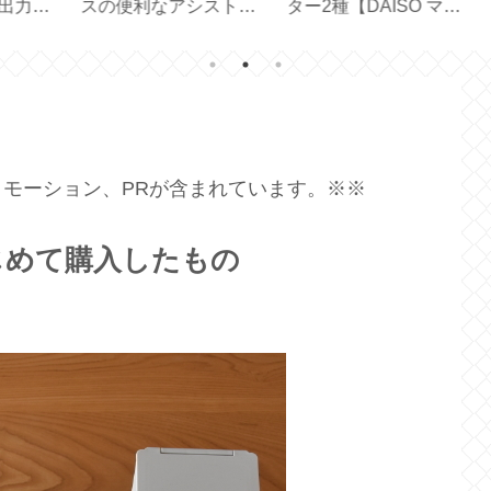
力の
スの便利なアシストモ
ター2種【DAISO マグ
ュ
ードの使い勝手【
ネット付き／クリップ
【S
EPEIOS 】
タイプ】
CR
モーション、PRが含まれています。※※
じめて購入したもの