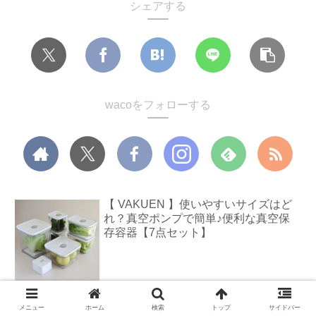
シェアする
wacoをフォローする
【 VAKUEN 】使いやすいサイズはど
れ？真空ポンプで簡単♪便利な真空保
存容器【7点セット】
【DAISO 100均】アルファベットスタ
メニュー
ホーム
検索
トップ
サイドバー