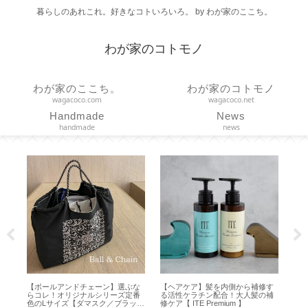
暮らしのあれこれ。好きなコトいろいろ。 by わが家のここち。
わが家のコトモノ
わが家のここち。
わが家のコトモノ
wagacoco.com
wagacoco.net
Handmade
News
handmade
news
を内側から補修す
【エコバッグ】大小どっちが便
【リンツ】アウトレット限
配合！大人髪の補
利？ボールアンドチェーンのLサイ
率の量り売りとお得な50% O
emium 】
ズもいい！【 Ball&Chain 】
PICK ＆ MIX 】