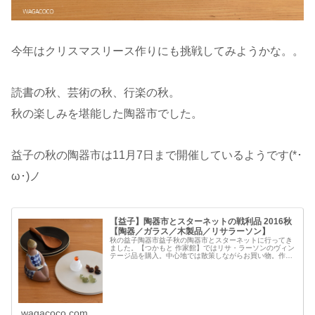
今年はクリスマスリース作りにも挑戦してみようかな。。
読書の秋、芸術の秋、行楽の秋。
秋の楽しみを堪能した陶器市でした。
益子の秋の陶器市は11月7日まで開催しているようです(*･
ω･)ノ
【益子】陶器市とスターネットの戦利品 2016秋
【陶器／ガラス／木製品／リサラーソン】
秋の益子陶器市益子秋の陶器市とスターネットに行ってき
ました。【つかもと 作家館】ではリサ・ラーソンのヴィン
テージ品を購入。中心地では散策しながらお買い物。作家
さんの作品やナチュラルなリース素材を購入。お天気も良
く、もんすけのお散歩にもいい一...
wagacoco.com