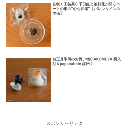
花咲く工芸茶◇千日紅と茉莉花が開くハ
ートの形の”心心相印”【バレンタインの
準備】
お正月準備のお買い物◇AKOMEYA 購入
品＆papabubble 鏡飴？
スポンサーリンク