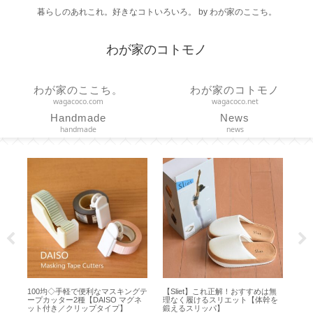
暮らしのあれこれ。好きなコトいろいろ。 by わが家のここち。
わが家のコトモノ
わが家のここち。
わが家のコトモノ
wagacoco.com
wagacoco.net
Handmade
News
handmade
news
からの
100均◇手軽で便利なマスキングテ
【Sliet】これ正解！おすすめは無
【
ダ
ープカッター2種【DAISO マグネ
理なく履けるスリエット【体幹を
る
ット付き／クリップタイプ】
鍛えるスリッパ】
修ケア