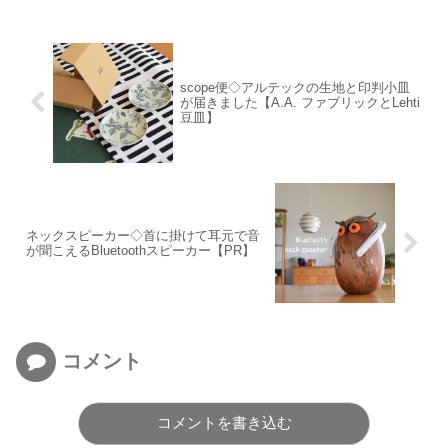
scope便◇アルテックの生地と印判小皿
が届きました【A.A. ファブリックとLehti
豆皿】
ネックスピーカー◇首に掛けて耳元で音
が聞こえるBluetoothスピーカー【PR】
コメント
コメントを書き込む