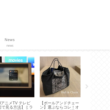
News
news
dアニメTV テレビ
【ボールアンドチェー
100均◇手
面で見る方法】ミラ
ン】選ぶならコレ！オ
マスキングテ