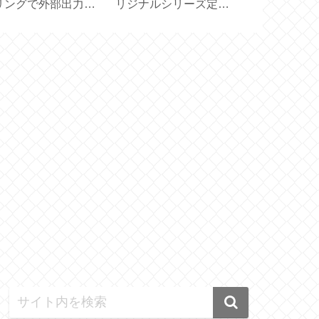
リングで外部出力の
リジナルシリーズ定番
ター2種【DA
止を消すには？
色のLサイズ【ダマス
ネット付き／
pple TV】
ク／ブラック】
タイプ】