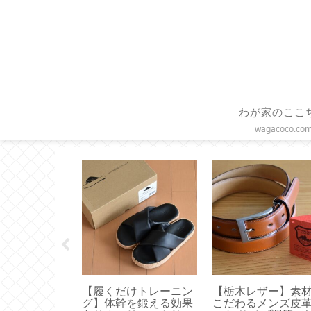
わが家のここ
wagacoco.co
 × ル・クル
【履くだけトレーニン
【栃木レザー】素
容量の巾着タ
グ】体幹を鍛える効果
こだわるメンズ皮