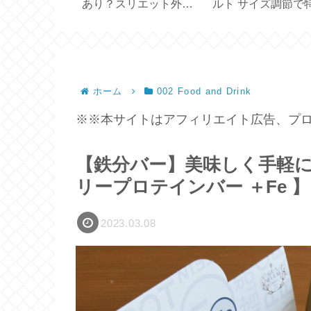
利な折りたた
あり？スリエット外履
ルト サイズ調節で
ッグとホワイ
きサンダル試してみた
な一本を贈る 全
【 Sliet 】
108cm【ベルトの
方・調整方法】
ホーム
002 Food and Drink
※※本サイトはアフィリエイト広告、プロ
【鉄分バー】美味しく手軽に1本
リープロテインバー ＋Fe 】
2023.03.08