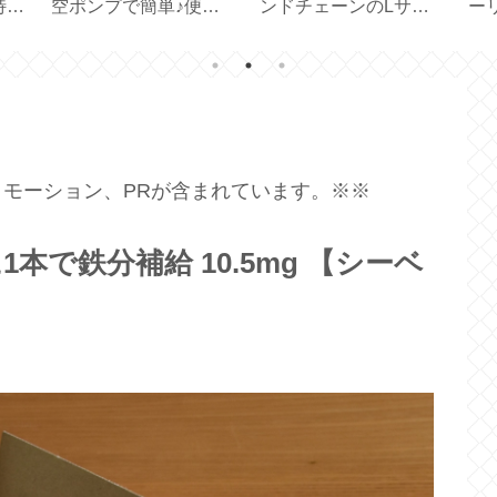
特別
空ポンプで簡単♪便利
ンドチェーンのLサイ
ー
長
な真空保存容器【7点
ズもいい！【
禁
切り
セット】
Ball&Chain 】
【A
モーション、PRが含まれています。※※
で鉄分補給 10.5mg 【シーベ