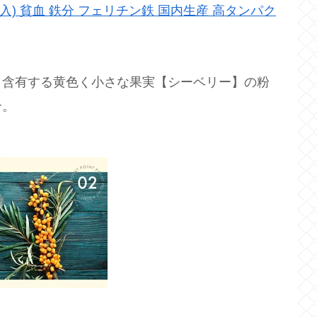
本入) 貧血 鉄分 フェリチン鉄 国内生産 高タンパク
く含有する黄色く小さな果実【シーベリー】の粉
合。