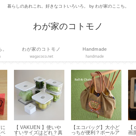
暮らしのあれこれ。好きなコトいろいろ。 by わが家のここち。
わが家のコトモノ
ち。
わが家のコトモノ
Handmade
m
wagacoco.net
handmade
材に
【 VAKUEN 】使いや
【エコバッグ】大小ど
【 
革ベ
すいサイズはどれ？真
っちが便利？ボールア
画