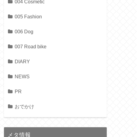
004 Cosmetic
005 Fashion
006 Dog
007 Road bike
DIARY
NEWS
PR
おでかけ
メタ情報