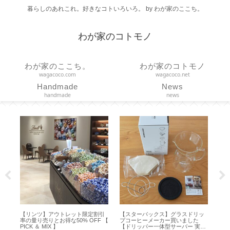
暮らしのあれこれ。好きなコトいろいろ。 by わが家のここち。
わが家のコトモノ
わが家のここち。
わが家のコトモノ
wagacoco.com
wagacoco.net
Handmade
News
handmade
news
【リンツ】アウトレット限定割引
【スターバックス】グラスドリッ
【エコ
率の量り売りとお得な50% OFF 【
プコーヒーメーカー買いました
利？ボ
PICK ＆ MIX 】
【ドリッパー一体型サーバー 実用
ズもいい！