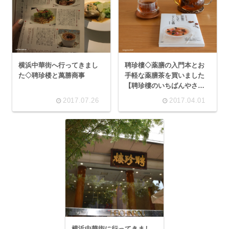
横浜中華街へ行ってきまし
聘珍樓◇薬膳の入門本とお
た◇聘珍楼と萬勝商事
手軽な薬膳茶を買いました
【聘珍樓のいちばんやさし
い薬膳】
2017.07.26
2017.04.01
横浜中華街に行ってきまし