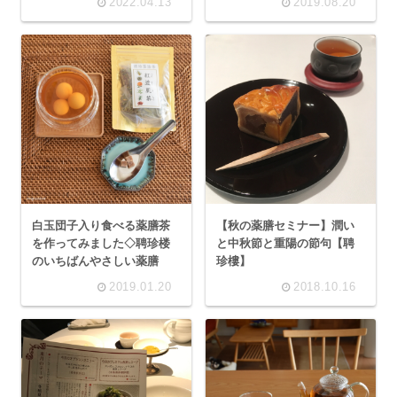
2022.04.13
2019.08.20
白玉団子入り食べる薬膳茶
【秋の薬膳セミナー】潤い
を作ってみました◇聘珍楼
と中秋節と重陽の節句【聘
のいちばんやさしい薬膳
珍樓】
2019.01.20
2018.10.16