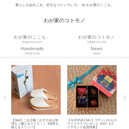
暮らしのあれこれ。好きなコトいろいろ。 by わが家のここち。
わが家のコトモノ
わが家のここち。
わが家のコトモノ
wagacoco.com
wagacoco.net
Handmade
News
handmade
news
バからの
【ヘアケア】髪を内側から補修す
【ボールアンドチェーン】選ぶな
【
【ダ
る活性ケラチン配合！大人髪の補
らコレ！オリジナルシリーズ定番
て
修ケア【 ITE Premium 】
色のLサイズ【ダマスク／ブラッ
1