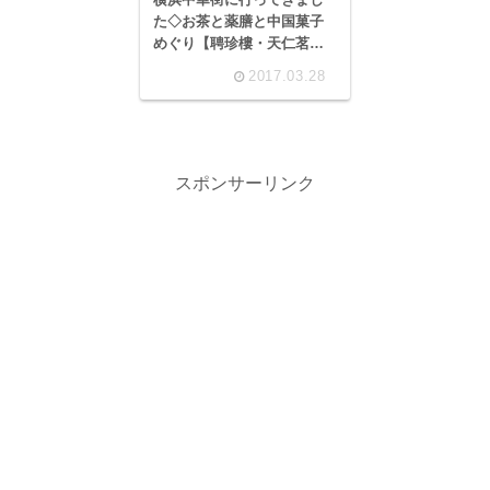
た◇お茶と薬膳と中国菓子
めぐり【聘珍樓・天仁茗
茶・華正樓・重慶飯店】
2017.03.28
スポンサーリンク